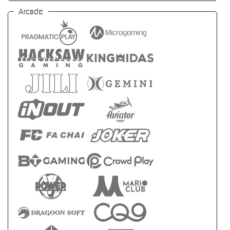
Arcade