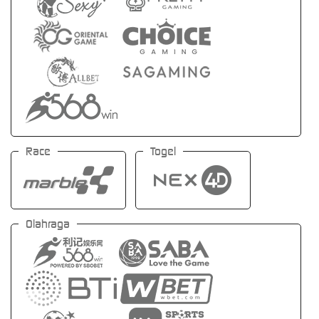
Race
Togel
Olahraga