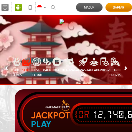
MASUK
DAFTAR
HOT
SLOTS
LIVE
RACE
TOGEL
OLAHRAGA
CRASH
ARCADE
POKER
E-
SABUN
GAMES
CASINO
GAME
SPORTS
AYAM
IDR
12,740,
JACKPOT
PLAY