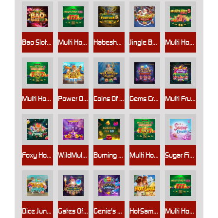
Bao Slot 5X
Multi Hot 100
Habesha Fortune 5
Jingle Bell Bonanza
Multi Hot 5 Deluxe
Multi Hot 5 Super Wilds
Power Of Tiger
Coins Of Atlantis
Gems Crown Charging Wilds
Multi Fruits Charging Wilds
Foxy Hot 20
WildMultiStar
Burning Ice 10
Multi Hot 5 Burn Wilds
Sugar Fiesta
Dice Jungle
Gates Of Merlyn
Genie's Bonanza
HotSamba
Multi Hot 10