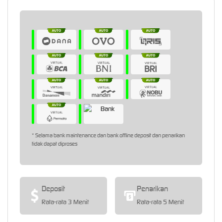
* Selama bank maintenance dan bank offline deposit dan penarikan
tidak dapat diproses
Deposit
Penarikan
Rata-rata 3 Menit
Rata-rata 5 Menit