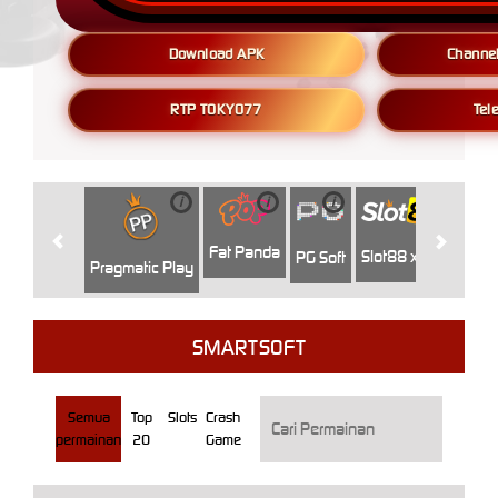
Download APK
Channel
RTP TOKYO77
Tel
i
i
i
i
i
Facha
Fat Panda
Slot88 x PP
PG Soft
Pragmatic Play
SMARTSOFT
Semua
Top
Slots
Crash
permainan
20
Game