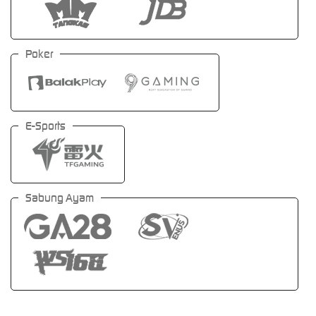
Poker
E-Sports
Sabung Ayam