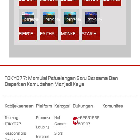
RTP
80%
RTP
92%
RTP
79%
RTP
94%
FIERCE FISHING
FA CHAI FISHING
MONKEY KING FISHING
STAR HUNTER
TOKYO77: Memulai Petualangan Seru Bersama Dan
Dapatkan Kemudahan Menjadi Kaya
Kebijaksanaan
Platform
Kategori
Dukungan
Komunitas
Tentang
Promosi
Hot
+62851656
TOKYO77
Games
68947
Loyalty
Responsible
Slots
Referral
Gambling