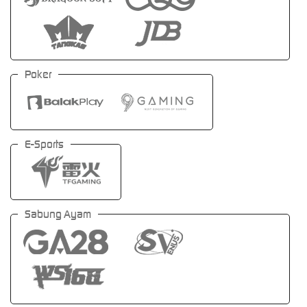
Poker
E-Sports
Sabung Ayam