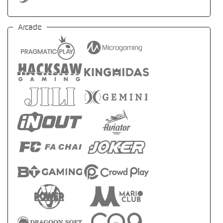
Arcade