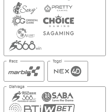
Race
Togel
Olahraga