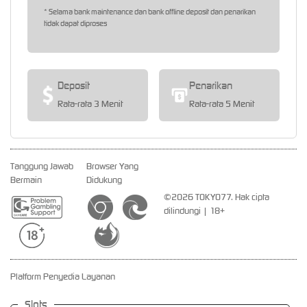
* Selama bank maintenance dan bank offline deposit dan penarikan
tidak dapat diproses
Deposit
Penarikan
Rata-rata 3 Menit
Rata-rata 5 Menit
Tanggung Jawab
Browser Yang
Bermain
Didukung
©2026 TOKYO77. Hak cipta
dilindungi | 18+
Platform Penyedia Layanan
Slots