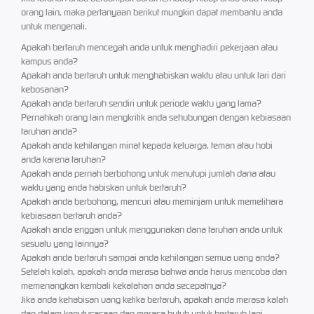
orang lain, maka pertanyaan berikut mungkin dapat membantu anda
untuk mengenali.
Apakah bertaruh mencegah anda untuk menghadiri pekerjaan atau
kampus anda?
Apakah anda bertaruh untuk menghabiskan waktu atau untuk lari dari
kebosanan?
Apakah anda bertaruh sendiri untuk periode waktu yang lama?
Pernahkah orang lain mengkritik anda sehubungan dengan kebiasaan
taruhan anda?
Apakah anda kehilangan minat kepada keluarga, teman atau hobi
anda karena taruhan?
Apakah anda pernah berbohong untuk menutupi jumlah dana atau
waktu yang anda habiskan untuk bertaruh?
Apakah anda berbohong, mencuri atau meminjam untuk memelihara
kebiasaan bertaruh anda?
Apakah anda enggan untuk menggunakan dana taruhan anda untuk
sesuatu yang lainnya?
Apakah anda bertaruh sampai anda kehilangan semua uang anda?
Setelah kalah, apakah anda merasa bahwa anda harus mencoba dan
memenangkan kembali kekalahan anda secepatnya?
Jika anda kehabisan uang ketika bertaruh, apakah anda merasa kalah
dan dalam keputusasaan dan merasa butuh untuk bertaruh lagi