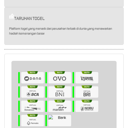
TARUHAN TOGEL
Platform togel yang menarik dari perusahan terbaik di dunia yang menawarkan
hadiah kemenangan besar