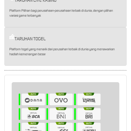
TARUHAN LIVE KASINO
Platform Pilihan bagi perusahaan-perusahaan terbaik di dunia, dengan pilihan
variasi game terbanyak
TARUHAN TOGEL
Platform togel yang menarik dari perusahan terbaik di dunia yang menawarkan
hadiah kemenangan besar