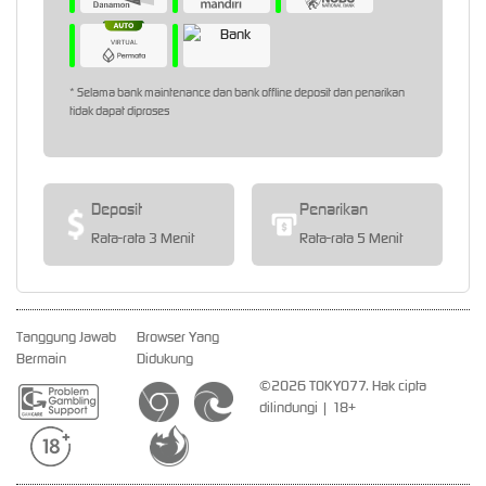
* Selama bank maintenance dan bank offline deposit dan penarikan
tidak dapat diproses
Deposit
Penarikan
Rata-rata 3 Menit
Rata-rata 5 Menit
Tanggung Jawab
Browser Yang
Bermain
Didukung
©2026 TOKYO77. Hak cipta
dilindungi | 18+