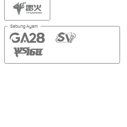
Sabung Ayam