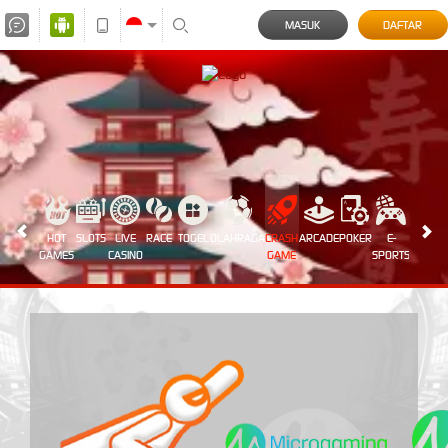
MASUK
DAFTAR
HOT
SLOTS
LIVE
RACE
TOGEL
OLAHRAGA
CRASH
ARCADE
POKER
E-
SABUN
GAMES
CASINO
GAME
SPORTS
AYAM