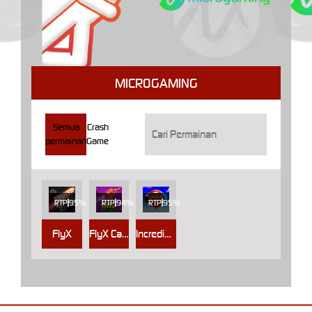
MICROGAMING
Semua
Crash
permainan
Game
RTP
95%
RTP
94%
RTP
95%
FlyX
FlyX Cash Turbo
Incredible Balloon Machine