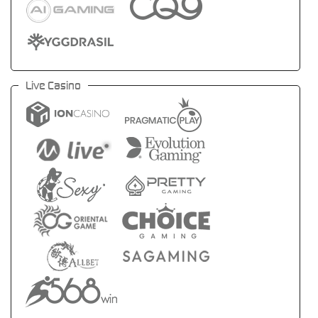
Live Casino