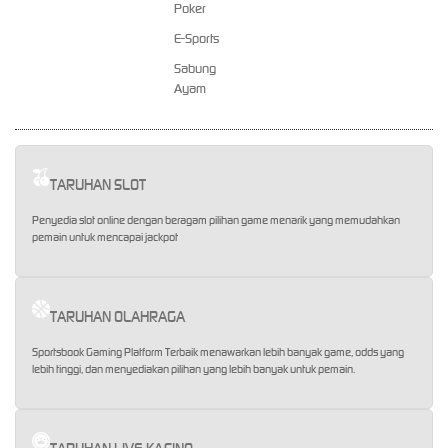
Poker
E-Sports
Sabung
Ayam
TARUHAN SLOT
Penyedia slot online dengan beragam pilihan game menarik yang memudahkan
pemain untuk mencapai jackpot
TARUHAN OLAHRAGA
Sportsbook Gaming Platform Terbaik menawarkan lebih banyak game, odds yang
lebih tinggi, dan menyediakan pilihan yang lebih banyak untuk pemain.