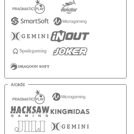
Arcade