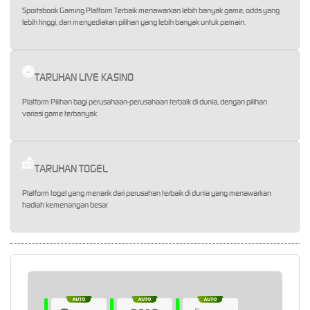
Sportsbook Gaming Platform Terbaik menawarkan lebih banyak game, odds yang
lebih tinggi, dan menyediakan pilihan yang lebih banyak untuk pemain.
TARUHAN LIVE KASINO
Platform Pilihan bagi perusahaan-perusahaan terbaik di dunia, dengan pilihan
variasi game terbanyak
TARUHAN TOGEL
Platform togel yang menarik dari perusahan terbaik di dunia yang menawarkan
hadiah kemenangan besar