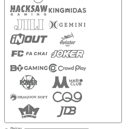
Poker