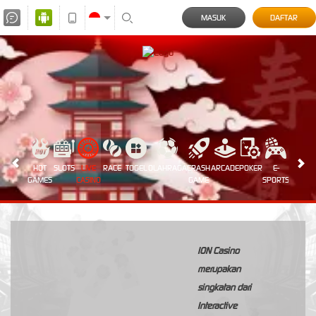
MASUK
DAFTAR
HOT
SLOTS
LIVE
RACE
TOGEL
OLAHRAGA
CRASH
ARCADE
POKER
E-
SABUN
GAMES
CASINO
GAME
SPORTS
AYAM
ION Casino
merupakan
singkatan dari
Interactive