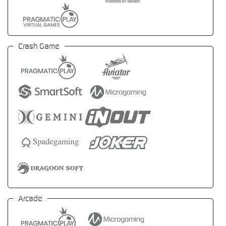
Crash Game
Arcade